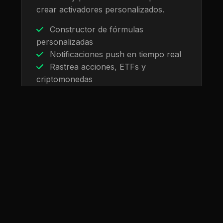
crear activadores personalizados.
Constructor de fórmulas
personalizadas
Notificaciones push en tiempo real
Rastrea acciones, ETFs y
criptomonedas
Gestión de Cartera
Una vista unificada de tu universo
financiero. Rastrea tus posiciones en
múltiples mercados con precisión.
Visualiza tu asignación de activos,