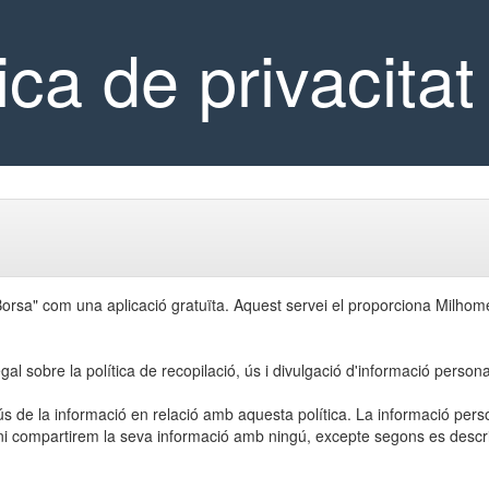
tica de privacit
Borsa" com una aplicació gratuïta. Aquest servei el proporciona Milhome
l sobre la política de recopilació, ús i divulgació d'informació persona
i l'ús de la informació en relació amb aquesta política. La informació pers
r ni compartirem la seva informació amb ningú, excepte segons es descri