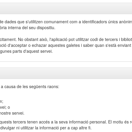
t de dades que s'utilitzen comunament com a identificadors únics anòni
ia interna del seu dispositiu.
tament. No obstant això, l'aplicació pot utilitzar codi de tercers i bibli
'opció d'acceptar o echazar aquestes galetes i saber quan s'està enviant u
lgunes parts d'aquest servei.
 a causa de les següents raons:
m;
vei; o
nostre servei.
uests tercers tenen accés a la seva informació personal. El motiu és re
vulgar ni utilitzar la informació per a cap altre fi.