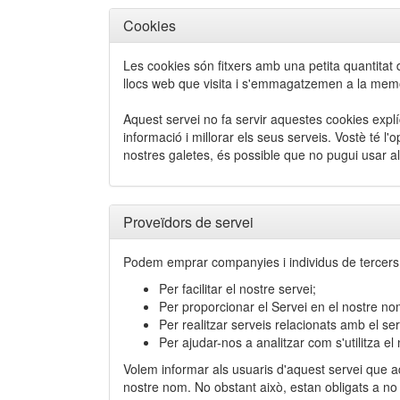
Cookies
Les cookies són fitxers amb una petita quantita
llocs web que visita i s'emmagatzemen a la memòr
Aquest servei no fa servir aquestes cookies explíci
informació i millorar els seus serveis. Vostè té l
nostres galetes, és possible que no pugui usar a
Proveïdors de servei
Podem emprar companyies i individus de tercers
Per facilitar el nostre servei;
Per proporcionar el Servei en el nostre no
Per realitzar serveis relacionats amb el ser
Per ajudar-nos a analitzar com s'utilitza el 
Volem informar als usuaris d'aquest servei que aq
nostre nom. No obstant això, estan obligats a no di